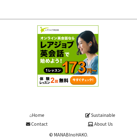
⌂Home
Sustainable
Contact
About Us
© MANABInoHAKO.