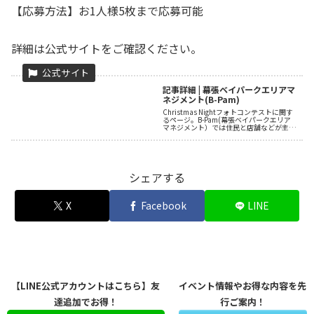
【応募方法】お1人様5枚まで応募可能
詳細は公式サイトをご確認ください。
記事詳細 | 幕張ベイパークエリアマ
ネジメント(B-Pam)
Christmas Nightフォトコンテストに関す
るページ。B-Pam(幕張ベイパークエリア
マネジメント）では住民と店舗などが主体
となって美しい街並みや賑わい...
シェアする
X
Facebook
LINE
【LINE公式アカウントはこちら】友
イベント情報やお得な内容を先
達追加でお得！
行ご案内！