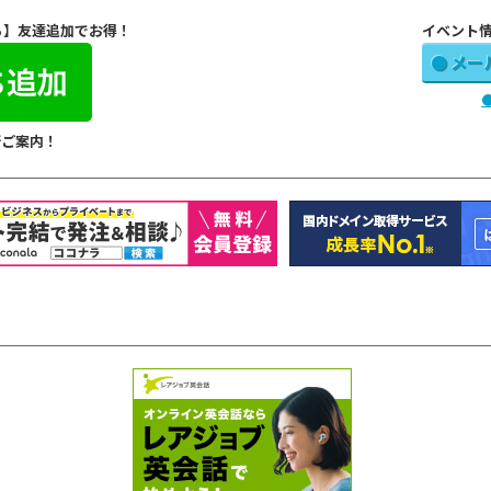
ら】友達追加でお得！
イベント
● メー
行ご案内！